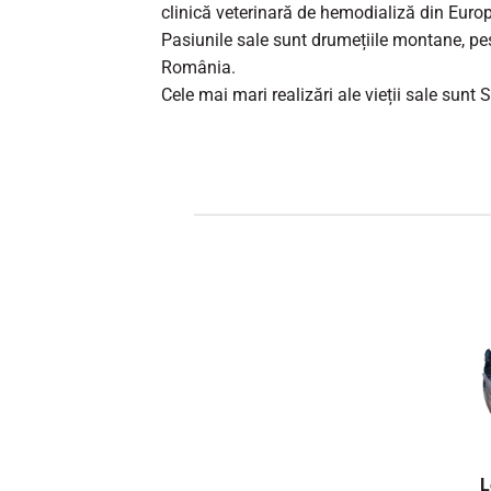
clinică veterinară de hemodializă din Europ
Pasiunile sale sunt drumețiile montane, pes
România.
Cele mai mari realizări ale vieții sale sunt S
L