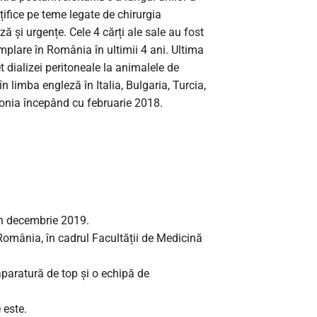
nțifice pe teme legate de chirurgia
ă și urgențe. Cele 4 cărți ale sale au fost
plare în România în ultimii 4 ani. Ultima
 dializei peritoneale la animalele de
n limba engleză în Italia, Bulgaria, Turcia,
olonia începând cu februarie 2018.
în decembrie 2019.
România, în cadrul Facultății de Medicină
aparatură de top și o echipă de
 este.