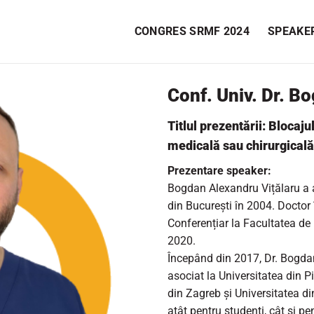
CONGRES SRMF 2024
SPEAKE
Conf. Univ. Dr. B
Titlul prezentării:
Blocajul
medicală sau chirurgicală?
Prezentare speaker:
Bogdan Alexandru Vițălaru a 
din București în 2004. Doctor 
Conferențiar la Facultatea de
2020.
Începând din 2017, Dr. Bogdan
asociat la Universitatea din P
din Zagreb și Universitatea di
atât pentru studenți, cât și pe