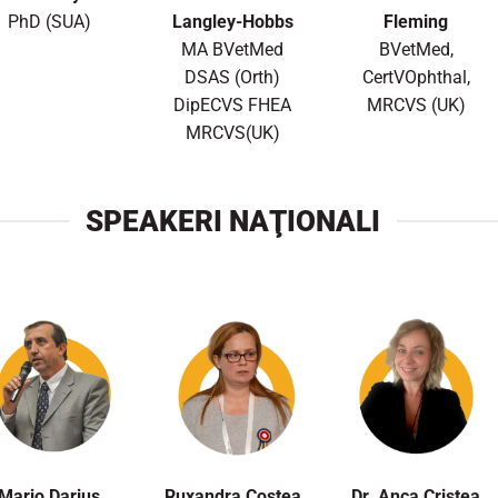
PhD (SUA)
Langley-Hobbs
Fleming
MA BVetMed
BVetMed,
DSAS (Orth)
CertVOphthal,
DipECVS FHEA
MRCVS (UK)
MRCVS(UK)
SPEAKERI NAŢIONALI
Mario Darius
Ruxandra Costea
Dr. Anca Cristea