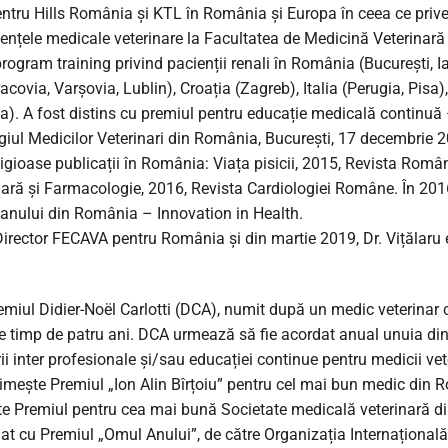
 pentru Hills România și KTL în România și Europa în ceea ce priveș
ențele medicale veterinare la Facultatea de Medicină Veterinară 
program training privind pacienții renali în România (București, I
acovia, Varșovia, Lublin), Croația (Zagreb), Italia (Perugia, Pisa
alya). A fost distins cu premiul pentru educație medicală conti
iul Medicilor Veterinari din România, București, 17 decembrie 2
tigioase publicații în România: Viața pisicii, 2015, Revista Româ
ă și Farmacologie, 2016, Revista Cardiologiei Române. În 2016, 
a anului din România – Innovation in Health.
 Director FECAVA pentru România și din martie 2019, Dr. Vițăl
miul Didier-Noël Carlotti (DCA), numit după un medic veterinar care
e timp de patru ani. DCA urmează să fie acordat anual unuia di
i inter profesionale și/sau educației continue pentru medicii ve
imește Premiul „Ion Alin Bîrțoiu” pentru cel mai bun medic din
te Premiul pentru cea mai bună Societate medicală veterinară d
iat cu Premiul „Omul Anului”, de către Organizația Internațională