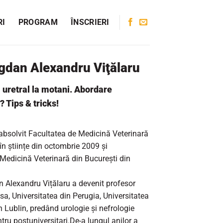
RI
PROGRAM
ÎNSCRIERI
ogdan Alexandru Viţălaru
 uretral la motani. Abordare
 Tips & tricks!
absolvit Facultatea de Medicină Veterinară
în științe din octombrie 2009 și
 Medicină Veterinară din București din
 Alexandru Vițălaru a devenit profesor
isa, Universitatea din Perugia, Universitatea
n Lublin, predând urologie și nefrologie
ntru postuniversitari.De-a lungul anilor a