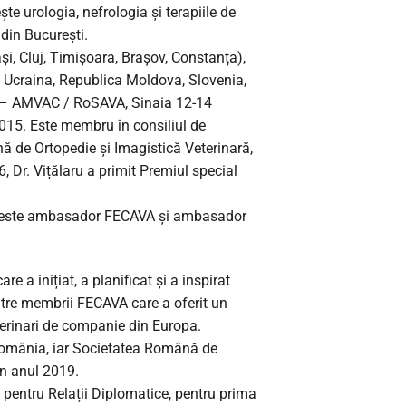
te urologia, nefrologia și terapiile de
din București.
ași, Cluj, Timișoara, Brașov, Constanța),
), Ucraina, Republica Moldova, Slovenia,
nuă – AMVAC / RoSAVA, Sinaia 12-14
015. Este membru în consiliul de
nă de Ortopedie și Imagistică Veterinară,
Dr. Vițălaru a primit Premiul special
aru este ambasador FECAVA și ambasador
 a inițiat, a planificat și a inspirat
ntre membrii FECAVA care a oferit un
terinari de companie din Europa.
 România, iar Societatea Română de
in anul 2019.
 pentru Relații Diplomatice, pentru prima