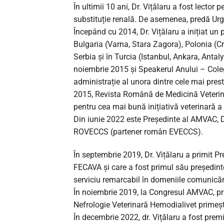
În ultimii 10 ani, Dr. Vițălaru a fost lector
substituție renală. De asemenea, predă Urg
Începând cu 2014, Dr. Vițălaru a inițiat un 
Bulgaria (Varna, Stara Zagora), Polonia (Cr
Serbia și în Turcia (Istanbul, Ankara, Ant
noiembrie 2015 și Speakerul Anului – Coleg
administrație al unora dintre cele mai pres
2015, Revista Română de Medicină Veterinar
pentru cea mai bună inițiativă veterinară 
Din iunie 2022 este Președinte al AMVAC,
ROVECCS (partener român EVECCS).
În septembrie 2019, Dr. Vițălaru a primit Pre
FECAVA și care a fost primul său președint
serviciu remarcabil în domeniile comunicări
În noiembrie 2019, la Congresul AMVAC, pr
Nefrologie Veterinară Hemodialivet primeș
În decembrie 2022, dr. Vițălaru a fost prem