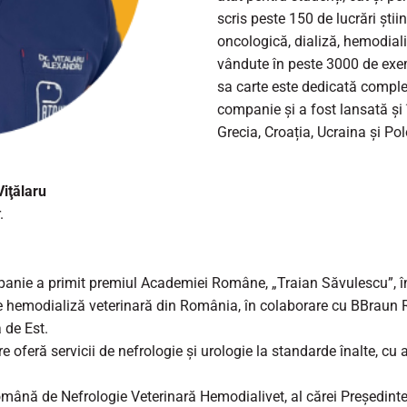
scris peste 150 de lucrări știi
oncologică, dializă, hemodializ
vândute în peste 3000 de exem
sa carte este dedicată complet
companie și a fost lansată și î
Grecia, Croația, Ucraina și P
iţălaru
.
panie a primit premiul Academiei Române, „Traian Săvulescu”, 
de hemodializă veterinară din România, în colaborare cu BBraun 
 de Est.
 oferă servicii de nefrologie și urologie la standarde înalte, cu 
omână de Nefrologie Veterinară Hemodialivet, al cărei Președinte