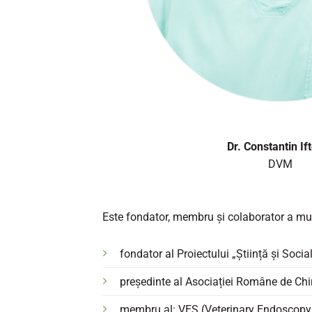
Dr. Constantin I
DVM
Este fondator, membru și colaborator a multo
fondator al Proiectului „Știință și Socia
președinte al Asociației Române de Chi
membru al: VES (Veterinary Endoscopy S