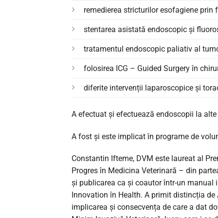
remedierea stricturilor esofagiene prin 
stentarea asistată endoscopic și fluorosco
tratamentul endoscopic paliativ al tumor
folosirea ICG – Guided Surgery în chir
diferite intervenții laparoscopice și tor
A efectuat și efectuează endoscopii la alte s
A fost și este implicat în programe de volun
Constantin Ifteme, DVM este laureat al Prem
Progres în Medicina Veterinară – din parte
și publicarea ca și coautor într-un manual 
Innovation în Health. A primit distincția 
implicarea și consecvența de care a dat do