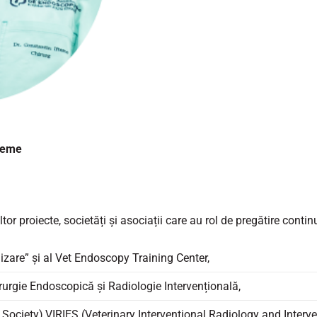
fteme
r proiecte, societăți și asociații care au rol de pregătire conti
lizare” și al Vet Endoscopy Training Center,
rurgie Endoscopică și Radiologie Intervențională,
ociety),VIRIES (Veterinary Interventional Radiology and Inter