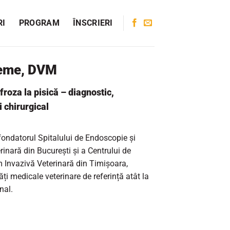
RI
PROGRAM
ÎNSCRIERI
fteme, DVM
froza la pisică – diagnostic,
 chirurgical
ondatorul Spitalului de Endoscopie și
inară din București și a Centrului de
 Invazivă Veterinară din Timișoara,
ăți medicale veterinare de referință atât la
nal.