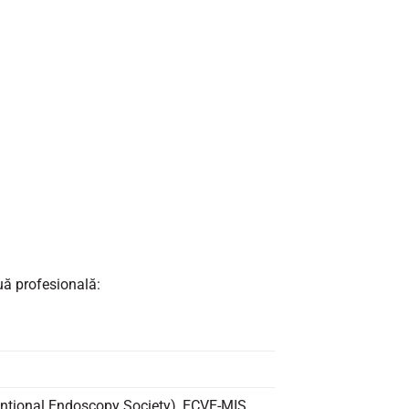
nuă profesională:
ventional Endoscopy Society), ECVE-MIS