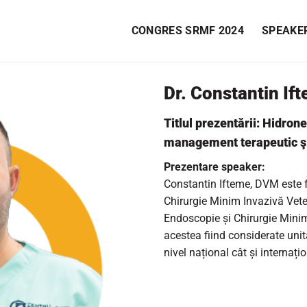
CONGRES SRMF 2024
SPEAKE
Dr. Constantin I
Titlul prezentării: Hidrone
management terapeutic şi
Prezentare speaker:
Constantin Ifteme, DVM este f
Chirurgie Minim Invazivă Veter
Endoscopie și Chirurgie Minim
acestea fiind considerate unit
nivel național cât și internațio