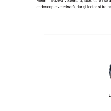
Minim Invazivă Veterinară, lucru care i se d
endoscopie veterinară, dar și lector și train
L