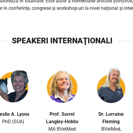
atorează în totalitate. Este autor a numeroase articole științifice
er în conferințe, congrese și workshop-uri la nivel naţional și inte
SPEAKERI INTERNAŢIONALI
eslie A. Lyons
Prof. Sorrel
Dr. Lorraine
PhD (SUA)
Langley-Hobbs
Fleming
MA BVetMed
BVetMed,