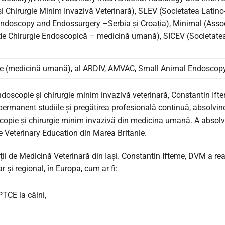
 Chirurgie Minim Invazivă Veterinară), SLEV (Societatea Latin
ndoscopy and Endossurgery –Serbia și Croația), Minimal (Assoc
de Chirurgie Endoscopică – medicină umană), SICEV (Societatea
itute (medicină umană), al ARDIV, AMVAC, Small Animal Endosco
doscopie și chirurgie minim invazivă veterinară, Constantin Ifte
permanent studiile și pregătirea profesională continuă, absolvi
scopie și chirurgie minim invazivă din medicina umană. A absolvit
ve Veterinary Education din Marea Britanie.
i de Medicină Veterinară din Iași. Constantin Ifteme, DVM a real
r și regional, în Europa, cum ar fi:
PTCE la câini,