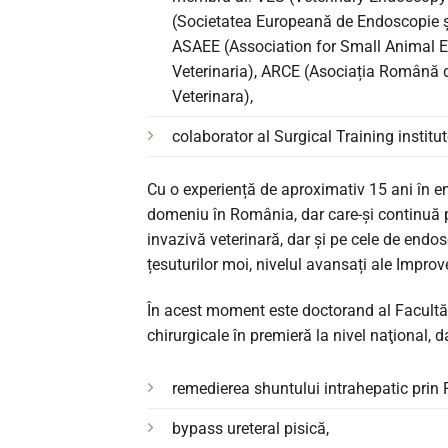
(Societatea Europeană de Endoscopie și
ASAEE (Association for Small Animal E
Veterinaria), ARCE (Asociația Română 
Veterinara),
colaborator al Surgical Training inst
Cu o experiență de aproximativ 15 ani în en
domeniu în România, dar care-și continuă 
invazivă veterinară, dar și pe cele de endo
țesuturilor moi, nivelul avansați ale Impro
În acest moment este doctorand al Facultăți
chirurgicale în premieră la nivel naţional, da
remedierea shuntului intrahepatic prin 
bypass ureteral pisică,