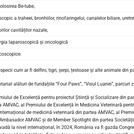
folosirea Be-tube,
pic a traheei, bronhiilor, rinofaringelui, canalelor biliare, uretrei
ilor cavităților nazale,
urgia laparoscopică și oncologică
acoscopice.
pecii cum ar fi delfini, tigri, șerpi, țestoase și alte animale din p
tariat alături de fundațiile “Four Paws”, “Visul Luanei”, parcuri 
iului de Excelență pentru proiectul Știință și Socializare din pa
a AMVAC, al Premiului de Excelență în Medicina Veterinară pentr
internațional de medicină veterinară din partea AMVAC, al Premiu
de Ambasador AMVAC și de Member Spotlight din partea Societăți
vadă la nivel internațional, în 2024, România va fi gazda Congr